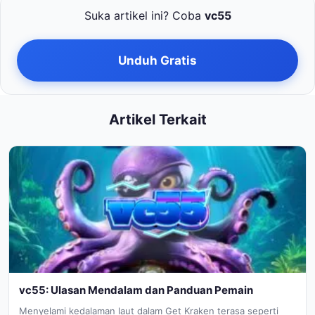
Suka artikel ini? Coba
vc55
Unduh Gratis
Artikel Terkait
vc55: Ulasan Mendalam dan Panduan Pemain
Menyelami kedalaman laut dalam Get Kraken terasa seperti