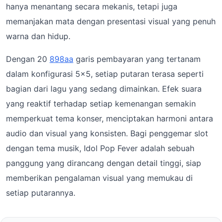
hanya menantang secara mekanis, tetapi juga
memanjakan mata dengan presentasi visual yang penuh
warna dan hidup.
Dengan 20
898aa
garis pembayaran yang tertanam
dalam konfigurasi 5×5, setiap putaran terasa seperti
bagian dari lagu yang sedang dimainkan. Efek suara
yang reaktif terhadap setiap kemenangan semakin
memperkuat tema konser, menciptakan harmoni antara
audio dan visual yang konsisten. Bagi penggemar slot
dengan tema musik, Idol Pop Fever adalah sebuah
panggung yang dirancang dengan detail tinggi, siap
memberikan pengalaman visual yang memukau di
setiap putarannya.