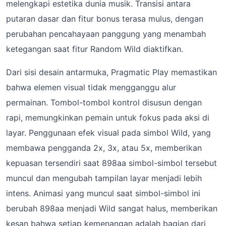
melengkapi estetika dunia musik. Transisi antara
putaran dasar dan fitur bonus terasa mulus, dengan
perubahan pencahayaan panggung yang menambah
ketegangan saat fitur Random Wild diaktifkan.
Dari sisi desain antarmuka, Pragmatic Play memastikan
bahwa elemen visual tidak mengganggu alur
permainan. Tombol-tombol kontrol disusun dengan
rapi, memungkinkan pemain untuk fokus pada aksi di
layar. Penggunaan efek visual pada simbol Wild, yang
membawa pengganda 2x, 3x, atau 5x, memberikan
kepuasan tersendiri saat 898aa simbol-simbol tersebut
muncul dan mengubah tampilan layar menjadi lebih
intens. Animasi yang muncul saat simbol-simbol ini
berubah 898aa menjadi Wild sangat halus, memberikan
kesan bahwa setiap kemenangan adalah bagian dari