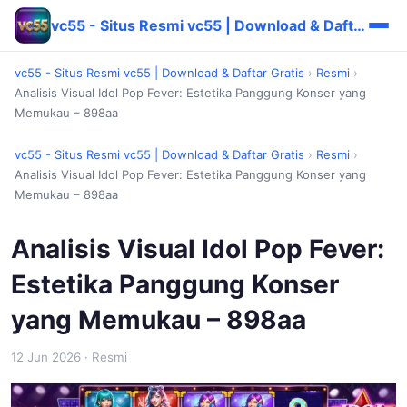
vc55 - Situs Resmi vc55 | Download & Daftar Gratis
vc55 - Situs Resmi vc55 | Download & Daftar Gratis
›
Resmi
›
Analisis Visual Idol Pop Fever: Estetika Panggung Konser yang
Memukau – 898aa
vc55 - Situs Resmi vc55 | Download & Daftar Gratis
›
Resmi
›
Analisis Visual Idol Pop Fever: Estetika Panggung Konser yang
Memukau – 898aa
Analisis Visual Idol Pop Fever:
Estetika Panggung Konser
yang Memukau – 898aa
12 Jun 2026
· Resmi