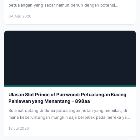
petualangan yang sabar namun penuh dengan potensi
kejutan. Saat Anda pertama kali...
04 Agu 2026
Ulasan Slot Prince of Purrwood: Petualangan Kucing
Pahlawan yang Menantang – 898aa
Selamat datang di dunia petualangan hutan yang memikat, di
mana keberuntungan mungkin saja berpihak pada mereka yang
berani. Prince of...
18 Jul 2026