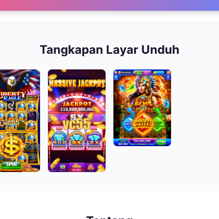
Tangkapan Layar Unduh