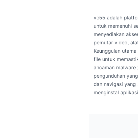
vc55 adalah platfo
untuk memenuhi se
menyediakan akses 
pemutar video, alat
Keunggulan utama v
file untuk memasti
ancaman malware
pengunduhan yang
dan navigasi yang
menginstal aplikas