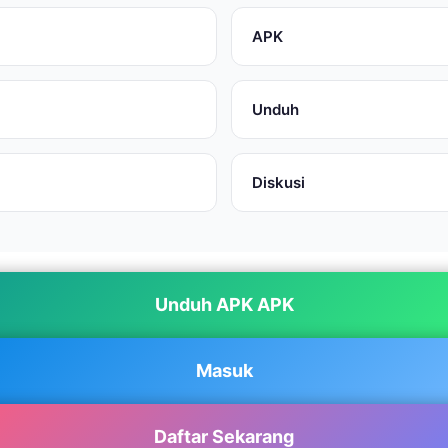
APK
Unduh
Diskusi
Unduh APK APK
Masuk
Daftar Sekarang