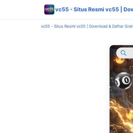
vc55 - Situs Resmi vc55 | Dow
vc55 - Situs Resmi vc55 | Download & Daftar Grat