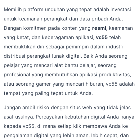
Memilih platform unduhan yang tepat adalah investasi
untuk keamanan perangkat dan data pribadi Anda.
Dengan komitmen pada konten yang
resmi
, keamanan
yang ketat, dan keberagaman aplikasi,
vc55
telah
membuktikan diri sebagai pemimpin dalam industri
distribusi perangkat lunak digital. Baik Anda seorang
pelajar yang mencari alat bantu belajar, seorang
profesional yang membutuhkan aplikasi produktivitas,
atau seorang gamer yang mencari hiburan, vc55 adalah
tempat yang paling tepat untuk Anda.
Jangan ambil risiko dengan situs web yang tidak jelas
asal-usulnya. Percayakan kebutuhan digital Anda hanya
kepada vc55, di mana setiap klik membawa Anda ke
pengalaman digital yang lebih aman, lebih cepat, dan