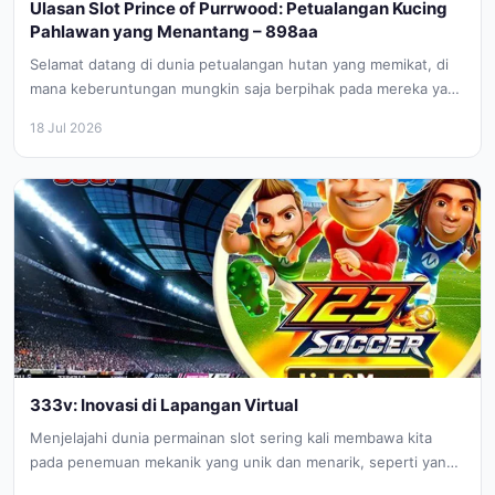
Ulasan Slot Prince of Purrwood: Petualangan Kucing
Pahlawan yang Menantang – 898aa
Selamat datang di dunia petualangan hutan yang memikat, di
mana keberuntungan mungkin saja berpihak pada mereka yang
berani. Prince of...
18 Jul 2026
333v: Inovasi di Lapangan Virtual
Menjelajahi dunia permainan slot sering kali membawa kita
pada penemuan mekanik yang unik dan menarik, seperti yang
ditawarkan oleh 123...