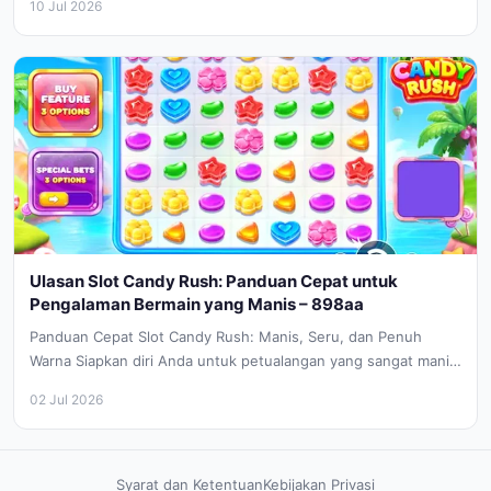
10 Jul 2026
Ulasan Slot Candy Rush: Panduan Cepat untuk
Pengalaman Bermain yang Manis – 898aa
Panduan Cepat Slot Candy Rush: Manis, Seru, dan Penuh
Warna Siapkan diri Anda untuk petualangan yang sangat manis!
Jika Anda...
02 Jul 2026
Syarat dan Ketentuan
Kebijakan Privasi