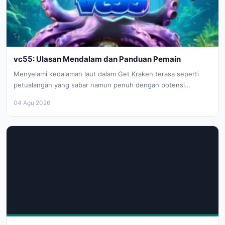
vc55: Ulasan Mendalam dan Panduan Pemain
Menyelami kedalaman laut dalam Get Kraken terasa seperti
petualangan yang sabar namun penuh dengan potensi
kejutan. Saat Anda pertama kali...
04 Agu 2026